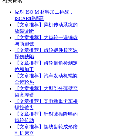
相关资讯
应对 ISO M 材料加工挑战，
ISCAR解锁高
【文章推荐】风机传动系统的
故障诊断
【文章推荐】大齿轮一遍铣齿
与两遍铣
【文章推荐】齿轮锻件超声波
探伤缺陷
【文章推荐】齿轮倒角检测定
位和加工
【文章推荐】汽车发动机螺旋
伞齿轮热
【文章推荐】大型剖分薄壁窄
齿宽淬硬
【文章推荐】某电动重卡车桥
螺旋锥齿
【文章推荐】针对减振降噪的
齿轮传动
【文章推荐】摆线齿轮成形磨
削机床立