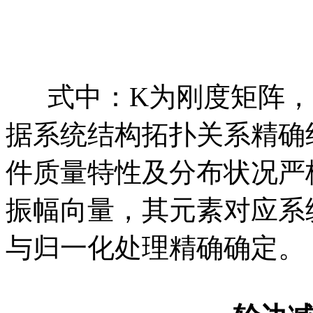
式中：K为刚度矩阵，
据系统结构拓扑关系精确
件质量特性及分布状况严格
振幅向量，其元素对应系
与归一化处理精确确定。