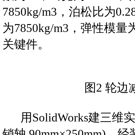
7850kg/m3，泊松比为0
为7850kg/m3，弹性模量
关键件。
图2 轮
用SolidWorks建三维实
销轴 90mm×250mm