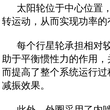
太阳轮位于中心位置，
转运动，从而实现功率的
每个行星轮承担相对较
助于平衡惯性力的作用，
而提高了整个系统运行过
减振效果。
此外，外圈采用了内啮