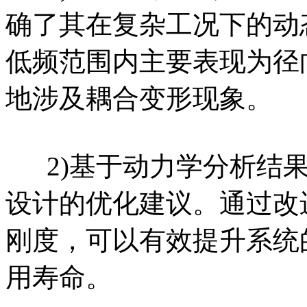
确了其在复杂工况下的动
低频范围内主要表现为径
地涉及耦合变形现象。
2)基于动力学分析结果
设计的优化建议。通过改
刚度，可以有效提升系统
用寿命。