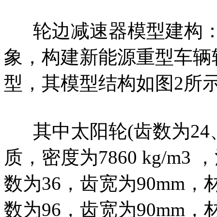
轮边减速器模型建构：
象，构建新能源重型车辆
型，其模型结构如图2所
其中太阳轮(齿数为24、齿
质，密度为7860 kg/m3
数为36，齿宽为90mm，材
数为96，齿宽为90mm，