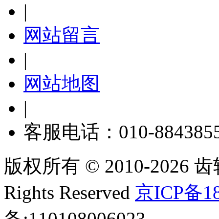
|
网站留言
|
网站地图
|
客服电话：010-884385
版权所有 © 2010-2026 齿轮
Rights Reserved
京ICP备18
备:110108006023