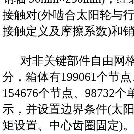
接触对(外啮合太阳轮与
接触定义及摩擦系数)和
对非关键部件自由网格
分，箱体有199061个节点
154676个节点、9873
示，并设置边界条件(太
矩设置、中心齿圈固定)