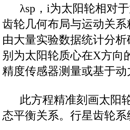
λsp，i为太阳轮相对
齿轮几何布局与运动关系
由大量实验数据统计分析确定
别为太阳轮质心在X方向
精度传感器测量或基于动
此方程精准刻画太阳轮
态平衡关系。行星齿轮系