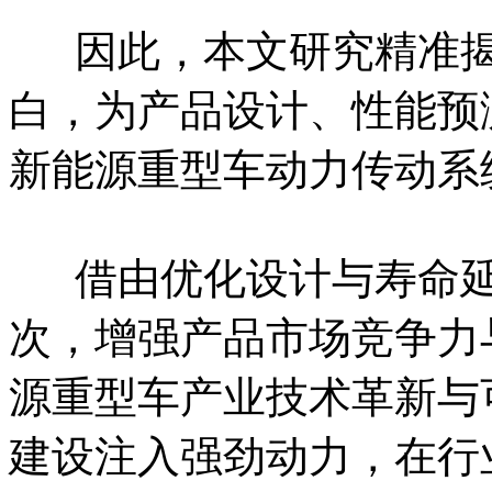
因此，本文研究精准揭
白，为产品设计、性能预
新能源重型车动力传动系
借由优化设计与寿命延
次，增强产品市场竞争力
源重型车产业技术革新与
建设注入强劲动力，在行