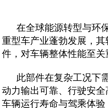
在全球能源转型与环保
重型车产业蓬勃发展，其
件，对车辆整体性能至关
此部件在复杂工况下需
动力输出可靠、行驶安全
车辆运行寿命与驾乘体验