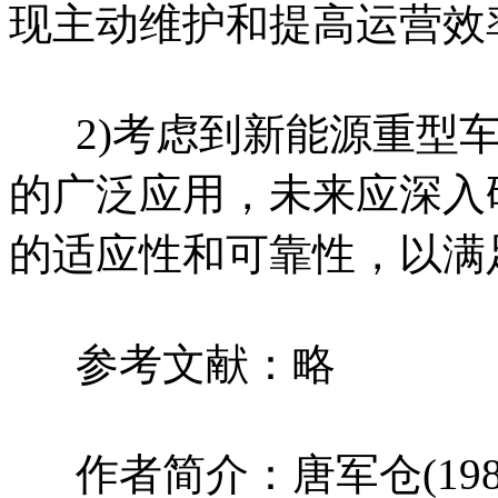
现主动维护和提高运营效
2)考虑到新能源重型车
的广泛应用，未来应深入
的适应性和可靠性，以满
参考文献：略
作者简介：唐军仓(198