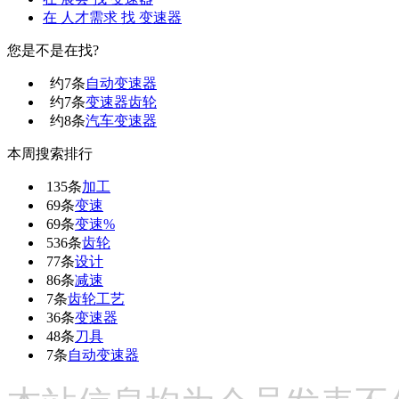
在
人才需求
找 变速器
您是不是在找?
约
7
条
自动变速器
约
7
条
变速器齿轮
约
8
条
汽车变速器
本周搜索排行
135条
加工
69条
变速
69条
变速%
536条
齿轮
77条
设计
86条
减速
7条
齿轮工艺
36条
变速器
48条
刀具
7条
自动变速器