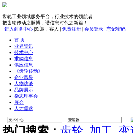
齿轮工业领域服务平台，行业技术的领航者；
把齿轮传动之脉搏，谱信息时代之新篇！
|
进入商务中心
|
欢迎，
客人
|
免费注册
|
会员登录
|
忘记密码
首 页
业界资讯
技术中心
求购信息
供应信息
《齿轮传动》
企业风采
人物访谈
品牌展示
杂志理事会
展会
人才需求
热门搜索：
齿轮
加工
变