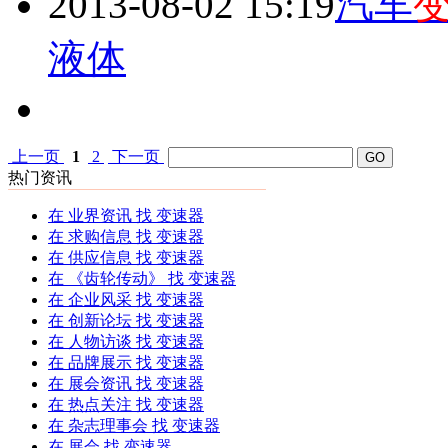
2013-08-02 15:19
汽车
液体
上一页
1
2
下一页
热门资讯
在
业界资讯
找 变速器
在
求购信息
找 变速器
在
供应信息
找 变速器
在
《齿轮传动》
找 变速器
在
企业风采
找 变速器
在
创新论坛
找 变速器
在
人物访谈
找 变速器
在
品牌展示
找 变速器
在
展会资讯
找 变速器
在
热点关注
找 变速器
在
杂志理事会
找 变速器
在
展会
找 变速器