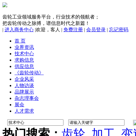
齿轮工业领域服务平台，行业技术的领航者；
把齿轮传动之脉搏，谱信息时代之新篇！
|
进入商务中心
|
欢迎，
客人
|
免费注册
|
会员登录
|
忘记密码
首 页
业界资讯
技术中心
求购信息
供应信息
《齿轮传动》
企业风采
人物访谈
品牌展示
杂志理事会
展会
人才需求
热门搜索：
齿轮
加工
变