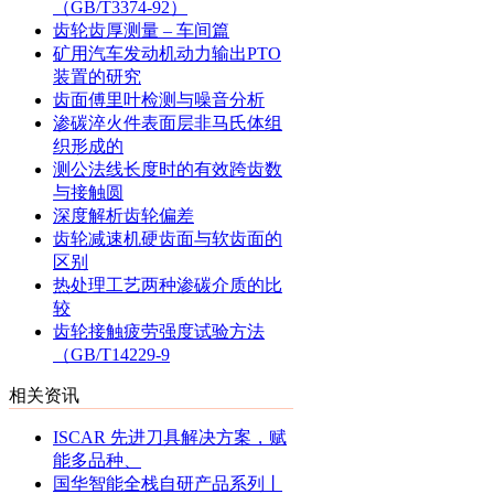
（GB/T3374-92）
齿轮齿厚测量 – 车间篇
矿用汽车发动机动力输出PTO
装置的研究
齿面傅里叶检测与噪音分析
渗碳淬火件表面层非马氏体组
织形成的
测公法线长度时的有效跨齿数
与接触圆
深度解析齿轮偏差
齿轮减速机硬齿面与软齿面的
区别
热处理工艺两种渗碳介质的比
较
齿轮接触疲劳强度试验方法
（GB/T14229-9
相关资讯
ISCAR 先进刀具解决方案，赋
能多品种、
国华智能全栈自研产品系列丨