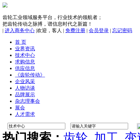
齿轮工业领域服务平台，行业技术的领航者；
把齿轮传动之脉搏，谱信息时代之新篇！
|
进入商务中心
|
欢迎，
客人
|
免费注册
|
会员登录
|
忘记密码
首 页
业界资讯
技术中心
求购信息
供应信息
《齿轮传动》
企业风采
人物访谈
品牌展示
杂志理事会
展会
人才需求
热门搜索：
齿轮
加工
变