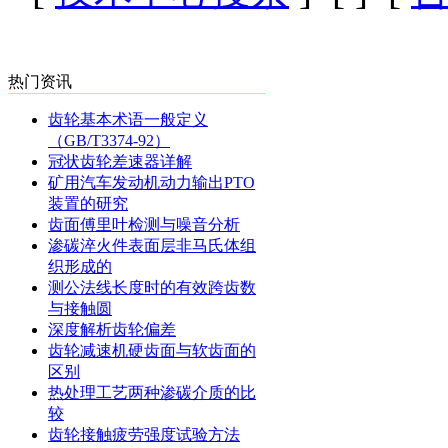
热门资讯
齿轮基本术语一般定义
（GB/T3374-92）
冠状齿轮差速器详解
矿用汽车发动机动力输出PTO
装置的研究
齿面傅里叶检测与噪音分析
渗碳淬火件表面层非马氏体组
织形成的
测公法线长度时的有效跨齿数
与接触圆
深度解析齿轮偏差
齿轮减速机硬齿面与软齿面的
区别
热处理工艺两种渗碳介质的比
较
齿轮接触疲劳强度试验方法