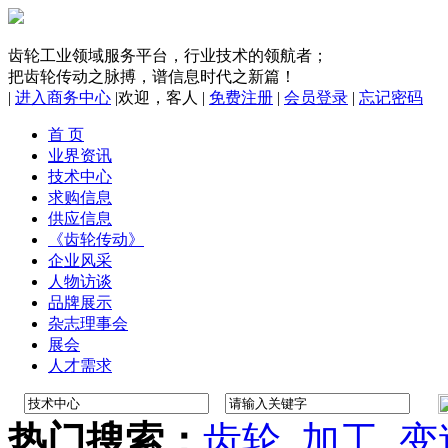
齿轮工业领域服务平台，行业技术的领航者；
把齿轮传动之脉搏，谱信息时代之新篇！
|
进入商务中心
|
欢迎，
客人
|
免费注册
|
会员登录
|
忘记密码
首 页
业界资讯
技术中心
求购信息
供应信息
《齿轮传动》
企业风采
人物访谈
品牌展示
杂志理事会
展会
人才需求
热门搜索：
齿轮
加工
变