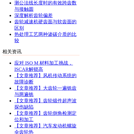
测公法线长度时的有效跨齿数
与接触圆
深度解析齿轮偏差
齿轮减速机硬齿面与软齿面的
区别
热处理工艺两种渗碳介质的比
较
相关资讯
应对 ISO M 材料加工挑战，
ISCAR解锁高
【文章推荐】风机传动系统的
故障诊断
【文章推荐】大齿轮一遍铣齿
与两遍铣
【文章推荐】齿轮锻件超声波
探伤缺陷
【文章推荐】齿轮倒角检测定
位和加工
【文章推荐】汽车发动机螺旋
伞齿轮热