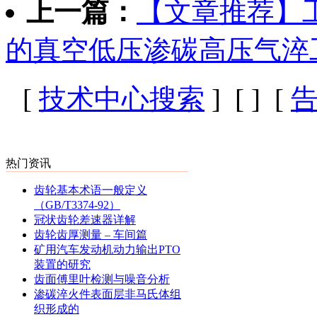
上一篇：
【文章推荐】
的真空低压渗碳高压气淬
[
技术中心搜索
] [
] [
热门资讯
齿轮基本术语一般定义
（GB/T3374-92）
冠状齿轮差速器详解
齿轮齿厚测量 – 车间篇
矿用汽车发动机动力输出PTO
装置的研究
齿面傅里叶检测与噪音分析
渗碳淬火件表面层非马氏体组
织形成的