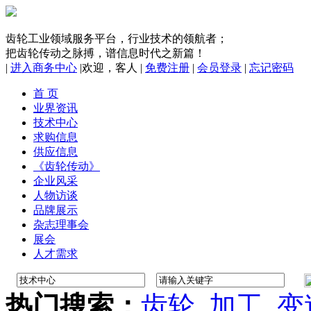
齿轮工业领域服务平台，行业技术的领航者；
把齿轮传动之脉搏，谱信息时代之新篇！
|
进入商务中心
|
欢迎，
客人
|
免费注册
|
会员登录
|
忘记密码
首 页
业界资讯
技术中心
求购信息
供应信息
《齿轮传动》
企业风采
人物访谈
品牌展示
杂志理事会
展会
人才需求
热门搜索：
齿轮
加工
变