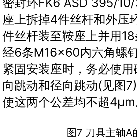
密封环FK6 ASD 395
座上拆掉4件丝杆和外压
件丝杆装至鞍座上并用18
经6条M16×60内六角
紧固安装座时，务必使用
向跳动和径向跳动(见图7
使这两个公差均不超4μm
图7 刀具主轴