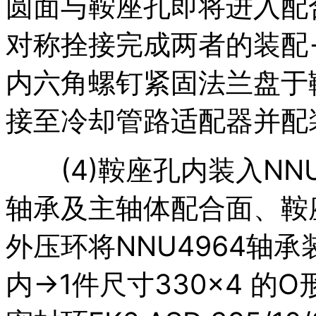
圆面与鞍座孔即将进入配合
对称拴接完成两者的装配→
内六角螺钉紧固法兰盘于鞍
接至冷却管路适配器并配装
(4)鞍座孔内装入NNU4
轴承及主轴体配合面、鞍座
外压环将NNU4964轴
内→1件尺寸330×4 的O