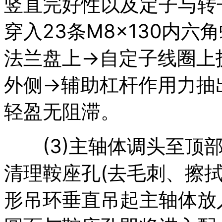
竖直完好性以及定子与转
穿入23条M8×130内六
法兰盘上→自定子线圈上
外侧→辅助杠杆作用力抽
轻盈无阻滞。
(3)主轴体调头至顶部
清理鞍座孔(去毛刺、擦拭
形吊环垂直吊起主轴体放