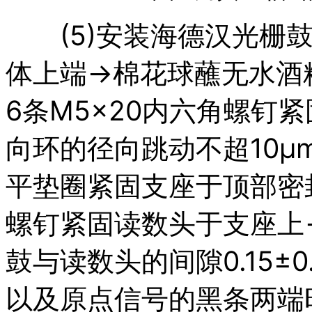
(5)安装海德汉光栅鼓
体上端→棉花球蘸无水酒精擦
6条M5×20内六角螺钉
向环的径向跳动不超10μ
平垫圈紧固支座于顶部密封
螺钉紧固读数头于支座上→
鼓与读数头的间隙0.15±0.0
以及原点信号的黑条两端