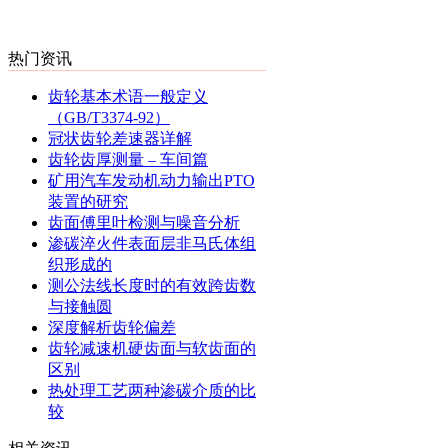
热门资讯
齿轮基本术语一般定义
（GB/T3374-92）
冠状齿轮差速器详解
齿轮齿厚测量 – 车间篇
矿用汽车发动机动力输出PTO
装置的研究
齿面傅里叶检测与噪音分析
渗碳淬火件表面层非马氏体组
织形成的
测公法线长度时的有效跨齿数
与接触圆
深度解析齿轮偏差
齿轮减速机硬齿面与软齿面的
区别
热处理工艺两种渗碳介质的比
较