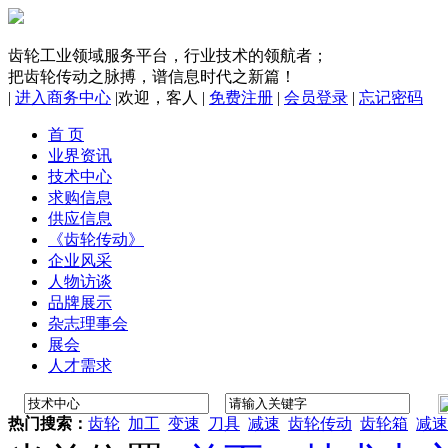
齿轮工业领域服务平台，行业技术的领航者；
把齿轮传动之脉搏，谱信息时代之新篇！
|
进入商务中心
|
欢迎，
客人
|
免费注册
|
会员登录
|
忘记密码
首 页
业界资讯
技术中心
求购信息
供应信息
《齿轮传动》
企业风采
人物访谈
品牌展示
杂志理事会
展会
人才需求
热门搜索：
齿轮
加工
变速
刀具
减速
齿轮传动
齿轮箱
减速