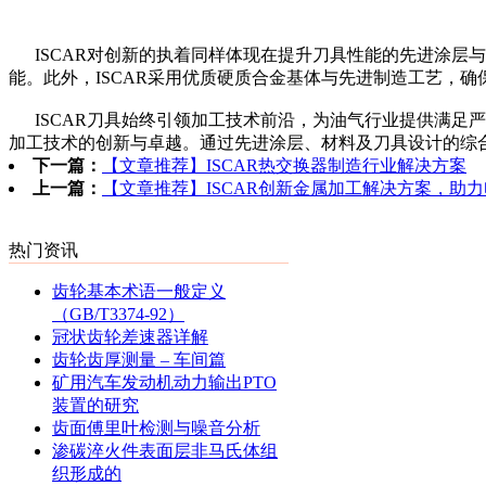
ISCAR对创新的执着同样体现在提升刀具性能的先进涂层与
能。此外，ISCAR采用优质硬质合金基体与先进制造工艺，
ISCAR刀具始终引领加工技术前沿，为油气行业提供满足严
加工技术的创新与卓越。通过先进涂层、材料及刀具设计的综
下一篇：
【文章推荐】ISCAR热交换器制造行业解决方案
上一篇：
【文章推荐】ISCAR创新金属加工解决方案，助
热门资讯
齿轮基本术语一般定义
（GB/T3374-92）
冠状齿轮差速器详解
齿轮齿厚测量 – 车间篇
矿用汽车发动机动力输出PTO
装置的研究
齿面傅里叶检测与噪音分析
渗碳淬火件表面层非马氏体组
织形成的