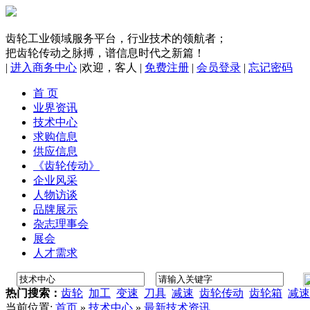
齿轮工业领域服务平台，行业技术的领航者；
把齿轮传动之脉搏，谱信息时代之新篇！
|
进入商务中心
|
欢迎，
客人
|
免费注册
|
会员登录
|
忘记密码
首 页
业界资讯
技术中心
求购信息
供应信息
《齿轮传动》
企业风采
人物访谈
品牌展示
杂志理事会
展会
人才需求
热门搜索：
齿轮
加工
变速
刀具
减速
齿轮传动
齿轮箱
减速
当前位置:
首页
»
技术中心
»
最新技术资讯