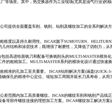
)工厂等场景。其中，热交换器作为工业现场(尤其是油气行业)
。
。公司提供全面覆盖车削、铣削、钻削及螺纹加工的全系列解决
。
及持久耐用性。ISCAR旗下SUMOTURN、HELITURN
的几何结构和涂层技术，既增强了耐磨性，又降低了切削力，从
包括高进给面铣刀和配备可换铣削头的MULTI-MASTER模
的粗精加工。MULTI-MASTER系列的模块化设计通过快
孔加工至关重要。 ISCAR钻削解决方案(涵盖QUICK-3-
能确保孔的精准中心定位、缩短加工周期并延长刀具寿命，从而
差范围内加工高质量螺纹。ISCAR的螺纹车削和铣削产品线
备等部件螺纹连接的理想加工方案。ISCAR螺纹加工解决方