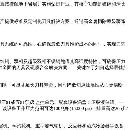
直接接触地下岩层并实施钻进作业，其核心功能是破碎和清除
生产提供标准及定制化刀具解决方案，通过高金属切除率显著降
刀具系统的可靠性，在确保最低刀具维护成本的同时，实现刀夹
蚀钢、双相及超级双相不锈钢凭借其高强度特性，可确保压力
提供全面的刀具及硬质合金解决方案——关键在于如何选择最佳加
高效切削，可显著延长刀具寿命，同时降低切屑延展性从而更易断
率三缸或五缸泵)及监控单元。配套设备涵盖：压裂液储罐、一
力范围可达100兆帕(15,000 psi)，排量高达265升/
缩机、蒸汽轮机、重型燃气轮机、反应器和蒸汽冷凝器等设备