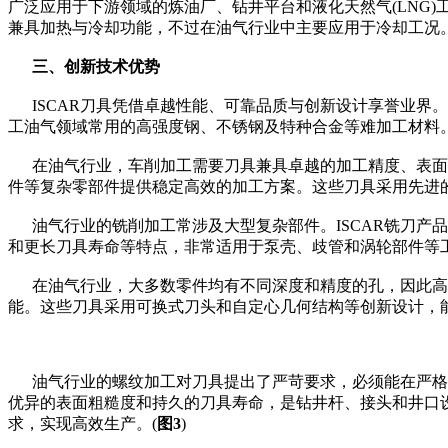
广泛应用于下游领域的炼油厂、钻井平台和液化天然气(LNG
兼具加热与冷却功能，不过在油气行业中主要应用于冷却工况
三、创新技术优势
ISCAR刀具凭借卓越性能、可靠品质与创新设计享誉业界
工油气领域常用的高强度钢、不锈钢及特种合金等难加工材料
在油气行业，车削加工需要刀具兼具卓越的加工精度、表面粗糙度以
件等复杂零部件提供稳定高效的加工方案。这些刀具采用先进
油气行业的铣削加工常涉及大型复杂部件。ISCAR铣刀产品(
和更长刀具寿命等特点，非常适用于泵壳、歧管和涡轮部件等工件
在油气行业，大多数零件均有不同深度和精度的孔，因此高效精准的
能。这些刀具采用可换式刀头和自定心几何结构等创新设计，
油气行业的螺纹加工对刀具提出了严苛要求，必须能在严格公
优异的表面粗糙度和持久的刀具寿命，是钻井杆、接头和井口设
求，实现高效生产。(
图3
)