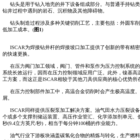
钻头是用于钻入地壳的井下设备组成部分。与普通手持钻类似
钻井过程中遇到的岩石、沉积物及其他障碍物。
钻头制造过程涉及多种关键切削工艺，主要包括：外圆车削、
低加工成本。(
图1
)
ISCAR为焊接钻井杆的焊接坡口加工提供了创新的带有精
的快速更换。
在压力阀门加工领域，阀门、管件和泵作为压力控制系统的核
系统长效运行，因而在压力控制领域应用广泛。此外，镍基高温
工方案，而这正是ISCAR相较于其他刀具供应商的核心优势所
在压力控制部件加工中，高温合金切削时会产生极高温度。采用配
屑。
ISCAR同样提供压裂泵加工解决方案。油气田水力压裂设备
个或多个支撑剂储运装置、高压作业管汇、化学添加剂单元、低压软管
秒(9.4立方英尺/秒)，相当于每分钟100桶的作业能力。
油气行业下游板块涵盖碳氢化合物的精炼与转化，生产燃料、