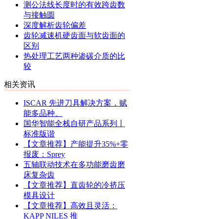
测公法线长度时的有效跨齿数
与接触圆
深度解析齿轮偏差
齿轮减速机硬齿面与软齿面的
区别
热处理工艺两种渗碳介质的比
较
相关资讯
ISCAR 先进刀具解决方案，赋
能多品种、
国华智能全栈自研产品系列丨
标准版谐
【文章推荐】产能提升35%+零
报废：Sprey
五轴联动技术在多功能磨齿磨
床复杂齿
【文章推荐】直齿轮的冷挤压
模具设计
【文章推荐】高效且灵活：
KAPP NILES 推