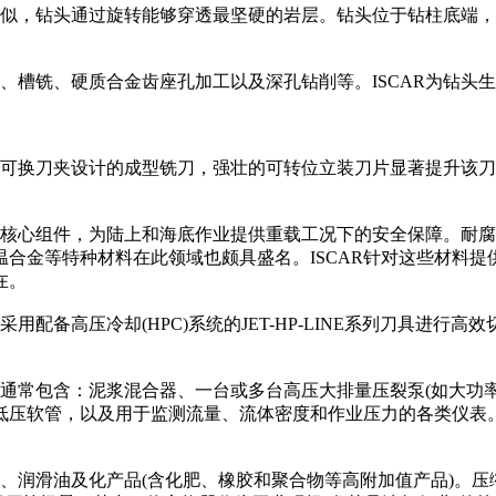
，钻头通过旋转能够穿透最坚硬的岩层。钻头位于钻柱底端，
槽铣、硬质合金齿座孔加工以及深孔钻削等。ISCAR为钻头
密可换刀夹设计的成型铣刀，强壮的可转位立装刀片显著提升该
心组件，为陆上和海底作业提供重载工况下的安全保障。耐腐
合金等特种材料在此领域也颇具盛名。ISCAR针对这些材料
在。
备高压冷却(HPC)系统的JET-HP-LINE系列刀具进行
通常包含：泥浆混合器、一台或多台高压大排量压裂泵(如大功
，以及用于监测流量、流体密度和作业压力的各类仪表。该设备工作压
润滑油及化产品(含化肥、橡胶和聚合物等高附加值产品)。压