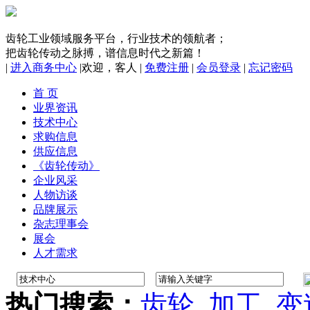
齿轮工业领域服务平台，行业技术的领航者；
把齿轮传动之脉搏，谱信息时代之新篇！
|
进入商务中心
|
欢迎，
客人
|
免费注册
|
会员登录
|
忘记密码
首 页
业界资讯
技术中心
求购信息
供应信息
《齿轮传动》
企业风采
人物访谈
品牌展示
杂志理事会
展会
人才需求
热门搜索：
齿轮
加工
变