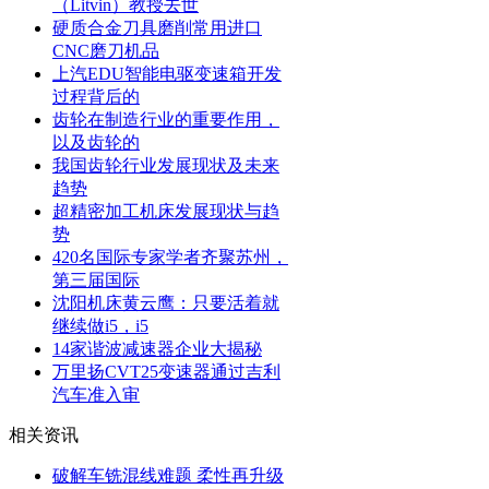
（Litvin）教授去世
硬质合金刀具磨削常用进口
CNC磨刀机品
上汽EDU智能电驱变速箱开发
过程背后的
齿轮在制造行业的重要作用，
以及齿轮的
我国齿轮行业发展现状及未来
趋势
超精密加工机床发展现状与趋
势
420名国际专家学者齐聚苏州，
第三届国际
沈阳机床黄云鹰：只要活着就
继续做i5，i5
14家谐波减速器企业大揭秘
万里扬CVT25变速器通过吉利
汽车准入审
相关资讯
破解车铣混线难题 柔性再升级