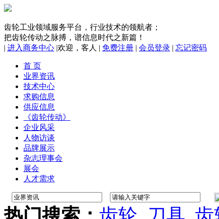
齿轮工业领域服务平台，行业技术的领航者；
把齿轮传动之脉搏，谱信息时代之新篇！
|
进入商务中心
|
欢迎，
客人
|
免费注册
|
会员登录
|
忘记密码
首 页
业界资讯
技术中心
求购信息
供应信息
《齿轮传动》
企业风采
人物访谈
品牌展示
杂志理事会
展会
人才需求
热门搜索：
齿轮
刀具
齿