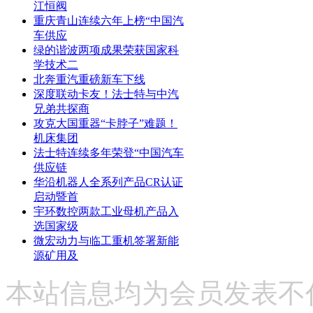
江恒阀
重庆青山连续六年上榜“中国汽
车供应
绿的谐波两项成果荣获国家科
学技术二
北奔重汽重磅新车下线
深度联动卡友！法士特与中汽
兄弟共探商
攻克大国重器“卡脖子”难题！
机床集团
法士特连续多年荣登“中国汽车
供应链
华沿机器人全系列产品CR认证
启动暨首
宇环数控两款工业母机产品入
选国家级
微宏动力与临工重机签署新能
源矿用及
本站信息均为会员发表不