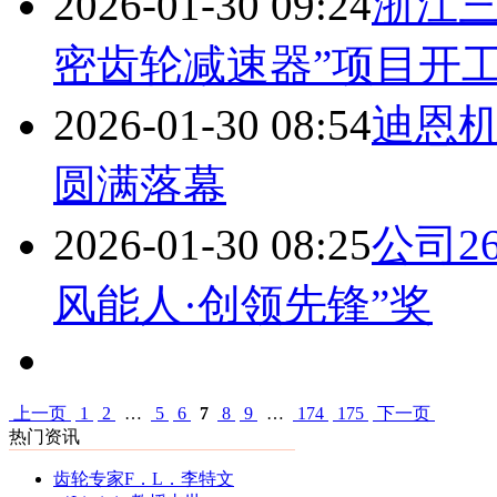
2026-01-30 09:24
浙江三
密齿轮减速器”项目开
2026-01-30 08:54
迪恩机
圆满落幕
2026-01-30 08:25
公司2
风能人·创领先锋”奖
上一页
1
2
…
5
6
7
8
9
…
174
175
下一页
热门资讯
齿轮专家F．L．李特文