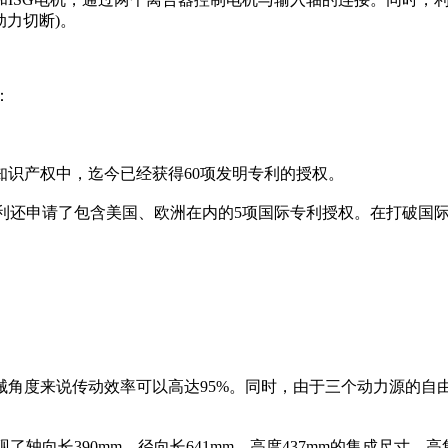
动力切断)。
：
识产权中，迄今已经获得60项发明专利的授权。
专利还申请了包含美国、欧洲在内的5项国际专利授权。在打破国
械角度来说传动效率可以高达95%。同时，由于三个动力源的自
了轴向长390mm，径向长641mm，高度437mm的集成尺寸