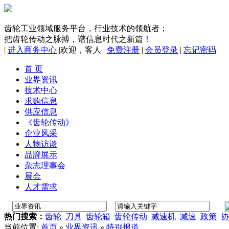
齿轮工业领域服务平台，行业技术的领航者；
把齿轮传动之脉搏，谱信息时代之新篇！
|
进入商务中心
|
欢迎，
客人
|
免费注册
|
会员登录
|
忘记密码
首 页
业界资讯
技术中心
求购信息
供应信息
《齿轮传动》
企业风采
人物访谈
品牌展示
杂志理事会
展会
人才需求
热门搜索：
齿轮
刀具
齿轮箱
齿轮传动
减速机
减速
政策
协
当前位置:
首页
»
业界资讯
»
特别报道