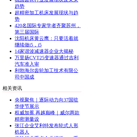
趋势
超精密加工机床发展现状与趋
势
420名国际专家学者齐聚苏州，
第三届国际
沈阳机床黄云鹰：只要活着就
继续做i5，i5
14家谐波减速器企业大揭秘
万里扬CVT25变速器通过吉利
汽车准入审
利勃海尔齿轮加工技术有限公
司中国成
相关资讯
央视聚焦｜逐际动力向37国驻
华使节展示
权威加冕 再越巅峰｜威尔两款
精密测量设
张江企业艾利特发布轮式人形
机器人