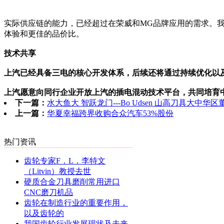
实际供应链的能力，已经超过在荣威和MG品牌应用的需求。
体验和更佳的品价比。
技术共享
上汽已经具备三电的核心开发体系，后续还将通过持续优化以
上汽愿意向同行企业开放上汽的插电混动技术平台，共同培育
下一篇：
水大鱼大 智跃龙门---Bo Udsen 山高刀具大中华
上一篇：
华夏幸福跨界收购合众汽车53%股份
热门资讯
齿轮专家F．L．李特文
（Litvin）教授去世
硬质合金刀具磨削常用进口
CNC磨刀机品
齿轮在制造行业的重要作用，
以及齿轮的
我国齿轮行业发展现状及未来