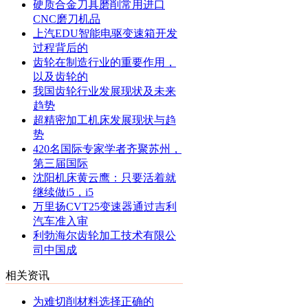
硬质合金刀具磨削常用进口
CNC磨刀机品
上汽EDU智能电驱变速箱开发
过程背后的
齿轮在制造行业的重要作用，
以及齿轮的
我国齿轮行业发展现状及未来
趋势
超精密加工机床发展现状与趋
势
420名国际专家学者齐聚苏州，
第三届国际
沈阳机床黄云鹰：只要活着就
继续做i5，i5
万里扬CVT25变速器通过吉利
汽车准入审
利勃海尔齿轮加工技术有限公
司中国成
相关资讯
为难切削材料选择正确的