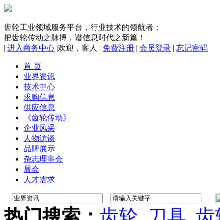
齿轮工业领域服务平台，行业技术的领航者；
把齿轮传动之脉搏，谱信息时代之新篇！
|
进入商务中心
|
欢迎，
客人
|
免费注册
|
会员登录
|
忘记密码
首 页
业界资讯
技术中心
求购信息
供应信息
《齿轮传动》
企业风采
人物访谈
品牌展示
杂志理事会
展会
人才需求
热门搜索：
齿轮
刀具
齿