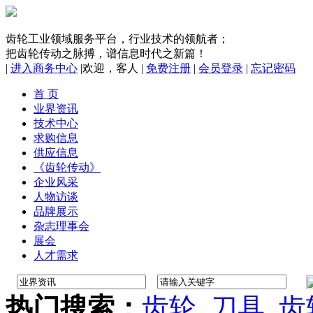
齿轮工业领域服务平台，行业技术的领航者；
把齿轮传动之脉搏，谱信息时代之新篇！
|
进入商务中心
|
欢迎，
客人
|
免费注册
|
会员登录
|
忘记密码
首 页
业界资讯
技术中心
求购信息
供应信息
《齿轮传动》
企业风采
人物访谈
品牌展示
杂志理事会
展会
人才需求
热门搜索：
齿轮
刀具
齿