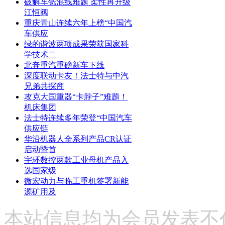
破解车铣混线难题 柔性再升级
江恒阀
重庆青山连续六年上榜“中国汽
车供应
绿的谐波两项成果荣获国家科
学技术二
北奔重汽重磅新车下线
深度联动卡友！法士特与中汽
兄弟共探商
攻克大国重器“卡脖子”难题！
机床集团
法士特连续多年荣登“中国汽车
供应链
华沿机器人全系列产品CR认证
启动暨首
宇环数控两款工业母机产品入
选国家级
微宏动力与临工重机签署新能
源矿用及
本站信息均为会员发表不