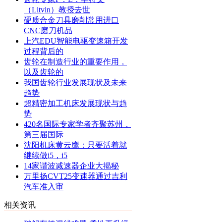
（Litvin）教授去世
硬质合金刀具磨削常用进口
CNC磨刀机品
上汽EDU智能电驱变速箱开发
过程背后的
齿轮在制造行业的重要作用，
以及齿轮的
我国齿轮行业发展现状及未来
趋势
超精密加工机床发展现状与趋
势
420名国际专家学者齐聚苏州，
第三届国际
沈阳机床黄云鹰：只要活着就
继续做i5，i5
14家谐波减速器企业大揭秘
万里扬CVT25变速器通过吉利
汽车准入审
相关资讯