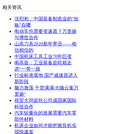
相关资讯
沈烈初：中国装备制造业的“短
板”在哪
电动车也需要变速器？万里扬
与博世合作
山高刀具2020新年寄语——相
信相信的
中国机床工具工业70年巨变
南高齿：工业装备齿轮箱走
进“一带一路
行业标准落地 国产减速器进入
新阶段
脑力激荡 干货满满|大咖云集万
里扬“
祝贺大同齿轮公司成国家国际
科技合作
汽车轻量化的发展需要汽车零
部件材料
机床企业如何才能把握良机实
现快速发