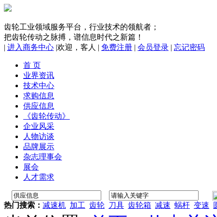
齿轮工业领域服务平台，行业技术的领航者；
把齿轮传动之脉搏，谱信息时代之新篇！
|
进入商务中心
|
欢迎，
客人
|
免费注册
|
会员登录
|
忘记密码
首 页
业界资讯
技术中心
求购信息
供应信息
《齿轮传动》
企业风采
人物访谈
品牌展示
杂志理事会
展会
人才需求
热门搜索：
减速机
加工
齿轮
刀具
齿轮箱
减速
蜗杆
变速