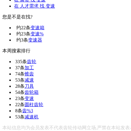
在
人才需求
找 变速
您是不是在找?
约
22
条
变速箱
约
23
条
变速%
约
3
条
变速器
本周搜索排行
335条
齿轮
37条
加工
74条
锥齿
53条
减速
28条
刀具
54条
齿轮箱
23条
变速
22条
圆柱齿轮
8条
齿%3
53条
减速机
本站信息均为会员发表不代表齿轮传动网立场,严禁在本站发