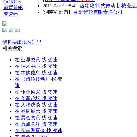
2011-08-01 08:41
齿轮箱/闭式传动
机械变速
[湖南株洲市]
株洲齿轮有限责任公司
我也要出现在这里
相关搜索
在
业界资讯
找 变速
在
技术中心
找 变速
在
求购信息
找 变速
在
《齿轮传动》
找 变
速
在
企业风采
找 变速
在
创新论坛
找 变速
在
人物访谈
找 变速
在
品牌展示
找 变速
在
展会资讯
找 变速
在
热点关注
找 变速
在
杂志理事会
找 变速
在
展会
找 变速