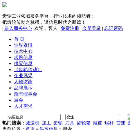
齿轮工业领域服务平台，行业技术的领航者；
把齿轮传动之脉搏，谱信息时代之新篇！
|
进入商务中心
|
欢迎，
客人
|
免费注册
|
会员登录
|
忘记密码
首 页
业界资讯
技术中心
求购信息
供应信息
《齿轮传动》
企业风采
人物访谈
品牌展示
杂志理事会
展会
人才需求
热门搜索：
减速机
加工
齿轮
刀具
齿轮箱
减速
蜗杆
变速
当前位置：
首页
»
供应信息
» 搜索