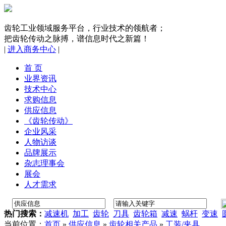
齿轮工业领域服务平台，行业技术的领航者；
把齿轮传动之脉搏，谱信息时代之新篇！
|
进入商务中心
|
首 页
业界资讯
技术中心
求购信息
供应信息
《齿轮传动》
企业风采
人物访谈
品牌展示
杂志理事会
展会
人才需求
热门搜索：
减速机
加工
齿轮
刀具
齿轮箱
减速
蜗杆
变速
当前位置：
首页
»
供应信息
»
齿轮相关产品
»
工装/夹具