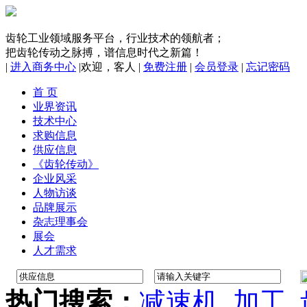
齿轮工业领域服务平台，行业技术的领航者；
把齿轮传动之脉搏，谱信息时代之新篇！
|
进入商务中心
|
欢迎，
客人
|
免费注册
|
会员登录
|
忘记密码
首 页
业界资讯
技术中心
求购信息
供应信息
《齿轮传动》
企业风采
人物访谈
品牌展示
杂志理事会
展会
人才需求
热门搜索：
减速机
加工