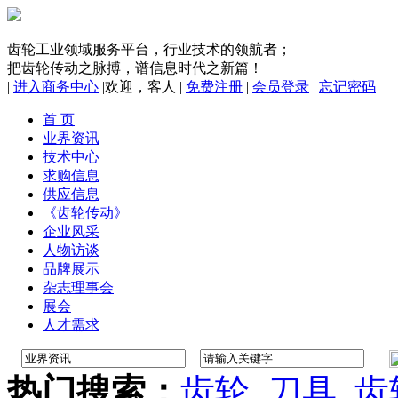
齿轮工业领域服务平台，行业技术的领航者；
把齿轮传动之脉搏，谱信息时代之新篇！
|
进入商务中心
|
欢迎，
客人
|
免费注册
|
会员登录
|
忘记密码
首 页
业界资讯
技术中心
求购信息
供应信息
《齿轮传动》
企业风采
人物访谈
品牌展示
杂志理事会
展会
人才需求
热门搜索：
齿轮
刀具
齿