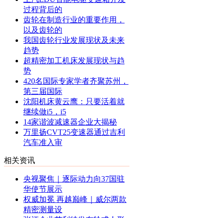
过程背后的
齿轮在制造行业的重要作用，
以及齿轮的
我国齿轮行业发展现状及未来
趋势
超精密加工机床发展现状与趋
势
420名国际专家学者齐聚苏州，
第三届国际
沈阳机床黄云鹰：只要活着就
继续做i5，i5
14家谐波减速器企业大揭秘
万里扬CVT25变速器通过吉利
汽车准入审
相关资讯
央视聚焦｜逐际动力向37国驻
华使节展示
权威加冕 再越巅峰｜威尔两款
精密测量设