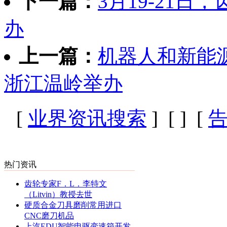
下一篇：
3月19-21
办
上一篇：
机器人和新能
浙江温岭举办
[
业界资讯搜索
] [
] [
热门资讯
齿轮专家F．L．李特文
（Litvin）教授去世
硬质合金刀具磨削常用进口
CNC磨刀机品
上汽EDU智能电驱变速箱开发