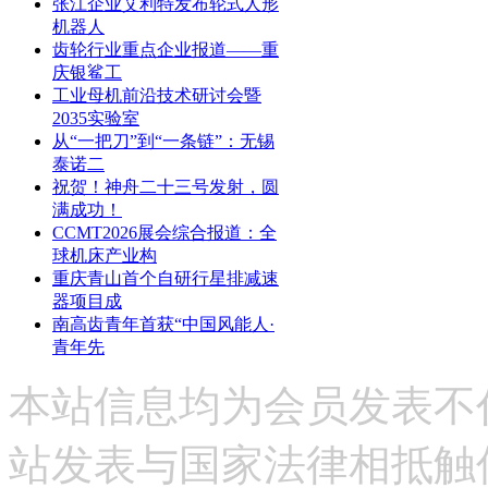
张江企业艾利特发布轮式人形
机器人
齿轮行业重点企业报道——重
庆银鲨工
工业母机前沿技术研讨会暨
2035实验室
从“一把刀”到“一条链”：无锡
泰诺二
祝贺！神舟二十三号发射，圆
满成功！
CCMT2026展会综合报道：全
球机床产业构
重庆青山首个自研行星排减速
器项目成
南高齿青年首获“中国风能人·
青年先
本站信息均为会员发表不
站发表与国家法律相抵触