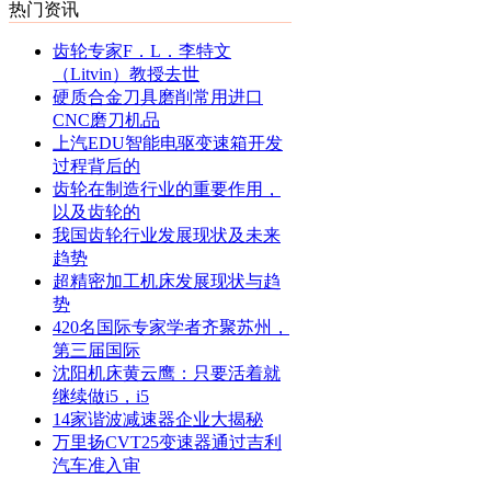
热门资讯
齿轮专家F．L．李特文
（Litvin）教授去世
硬质合金刀具磨削常用进口
CNC磨刀机品
上汽EDU智能电驱变速箱开发
过程背后的
齿轮在制造行业的重要作用，
以及齿轮的
我国齿轮行业发展现状及未来
趋势
超精密加工机床发展现状与趋
势
420名国际专家学者齐聚苏州，
第三届国际
沈阳机床黄云鹰：只要活着就
继续做i5，i5
14家谐波减速器企业大揭秘
万里扬CVT25变速器通过吉利
汽车准入审