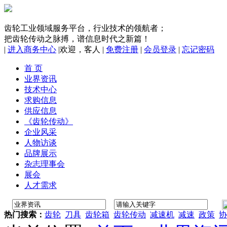
齿轮工业领域服务平台，行业技术的领航者；
把齿轮传动之脉搏，谱信息时代之新篇！
|
进入商务中心
|
欢迎，
客人
|
免费注册
|
会员登录
|
忘记密码
首 页
业界资讯
技术中心
求购信息
供应信息
《齿轮传动》
企业风采
人物访谈
品牌展示
杂志理事会
展会
人才需求
热门搜索：
齿轮
刀具
齿轮箱
齿轮传动
减速机
减速
政策
协