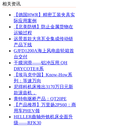
相关资讯
【德国HWR】精密工装夹具实
际应用案例
【北美防锈】防止金属货物在
运输过程
远景首款大兆瓦全集成传动链
产品下线
GJFD1200A海上风电齿轮箱首
台交付
干膜润滑——铝冲压用 QH
DRYCOTE®系
【埃马克中国】Know-How系
列：等速万向
尼得科机床推出3170万日元新
款滚齿机，
青特电驱桥产品：QT20PE
【产品推荐】万里扬2PS60：商
用车PHEV领
HELLER曲轴外铣机床全面升
级——RFK30