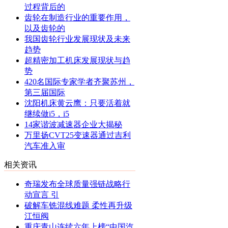
过程背后的
齿轮在制造行业的重要作用，
以及齿轮的
我国齿轮行业发展现状及未来
趋势
超精密加工机床发展现状与趋
势
420名国际专家学者齐聚苏州，
第三届国际
沈阳机床黄云鹰：只要活着就
继续做i5，i5
14家谐波减速器企业大揭秘
万里扬CVT25变速器通过吉利
汽车准入审
相关资讯
奇瑞发布全球质量强链战略行
动宣言 引
破解车铣混线难题 柔性再升级
江恒阀
重庆青山连续六年上榜“中国汽