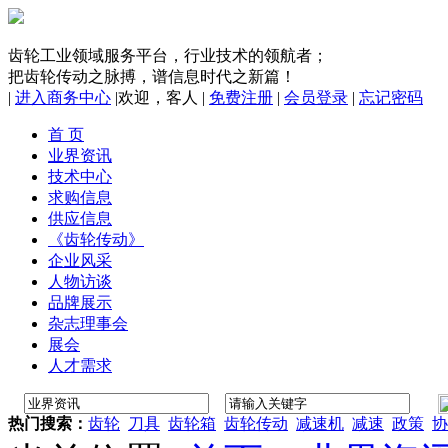
齿轮工业领域服务平台，行业技术的领航者；
把齿轮传动之脉搏，谱信息时代之新篇！
|
进入商务中心
|
欢迎，
客人
|
免费注册
|
会员登录
|
忘记密码
首 页
业界资讯
技术中心
求购信息
供应信息
《齿轮传动》
企业风采
人物访谈
品牌展示
杂志理事会
展会
人才需求
热门搜索：
齿轮
刀具
齿轮箱
齿轮传动
减速机
减速
政策
协