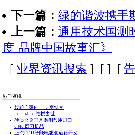
下一篇：
绿的谐波携手
上一篇：
通用技术国测
度-品牌中国故事汇》
[
业界资讯搜索
] [
] [
热门资讯
齿轮专家F．L．李特文
（Litvin）教授去世
硬质合金刀具磨削常用进口
CNC磨刀机品
上汽EDU智能电驱变速箱开发