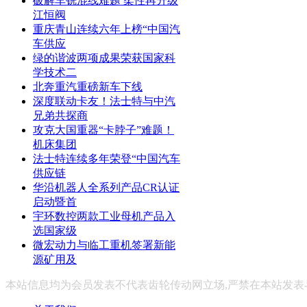
破解车铣混线难题 柔性再升级
江恒阀
重庆青山连续六年上榜“中国汽
车供应
绿的谐波两项成果荣获国家科
学技术二
北奔重汽重磅新车下线
深度联动卡友！法士特与中汽
兄弟共探商
攻克大国重器“卡脖子”难题！
机床集团
法士特连续多年荣登“中国汽车
供应链
华沿机器人全系列产品CR认证
启动暨首
宇环数控两款工业母机产品入
选国家级
微宏动力与临工重机签署新能
源矿用及
本站信息均为会员发表不代表齿轮传动网立场,严禁在本站发