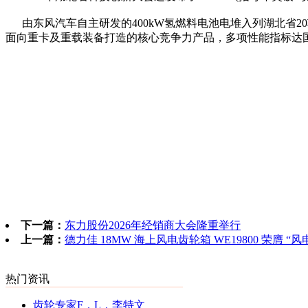
由东风汽车自主研发的400kW氢燃料电池电堆入列湖北省2
面向重卡及重载装备打造的核心竞争力产品，多项性能指标达
下一篇：
东力股份2026年经销商大会隆重举行
上一篇：
德力佳 18MW 海上风电齿轮箱 WE19800 荣膺 
热门资讯
齿轮专家F．L．李特文