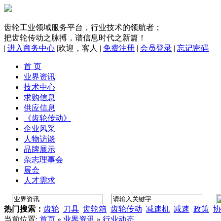
齿轮工业领域服务平台，行业技术的领航者；
把齿轮传动之脉搏，谱信息时代之新篇！
|
进入商务中心
|
欢迎，
客人
|
免费注册
|
会员登录
|
忘记密码
首 页
业界资讯
技术中心
求购信息
供应信息
《齿轮传动》
企业风采
人物访谈
品牌展示
杂志理事会
展会
人才需求
热门搜索：
齿轮
刀具
齿轮箱
齿轮传动
减速机
减速
政策
协
当前位置:
首页
»
业界资讯
»
行业动态