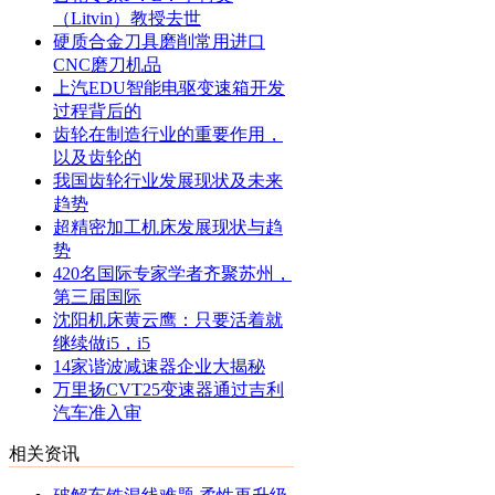
（Litvin）教授去世
硬质合金刀具磨削常用进口
CNC磨刀机品
上汽EDU智能电驱变速箱开发
过程背后的
齿轮在制造行业的重要作用，
以及齿轮的
我国齿轮行业发展现状及未来
趋势
超精密加工机床发展现状与趋
势
420名国际专家学者齐聚苏州，
第三届国际
沈阳机床黄云鹰：只要活着就
继续做i5，i5
14家谐波减速器企业大揭秘
万里扬CVT25变速器通过吉利
汽车准入审
相关资讯