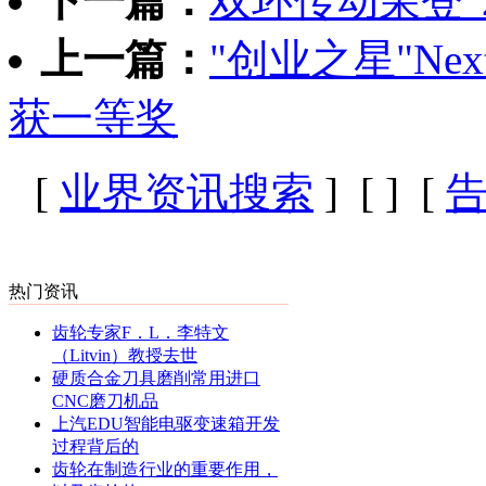
下一篇：
双环传动荣登“2
上一篇：
"创业之星"Ne
获一等奖
[
业界资讯搜索
] [
] [
热门资讯
齿轮专家F．L．李特文
（Litvin）教授去世
硬质合金刀具磨削常用进口
CNC磨刀机品
上汽EDU智能电驱变速箱开发
过程背后的
齿轮在制造行业的重要作用，