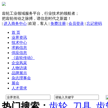
齿轮工业领域服务平台，行业技术的领航者；
把齿轮传动之脉搏，谱信息时代之新篇！
|
进入商务中心
|
欢迎，
客人
|
免费注册
|
会员登录
|
忘记密码
首 页
业界资讯
技术中心
求购信息
供应信息
《齿轮传动》
企业风采
人物访谈
品牌展示
杂志理事会
展会
人才需求
热门搜索：
齿轮
刀具
齿