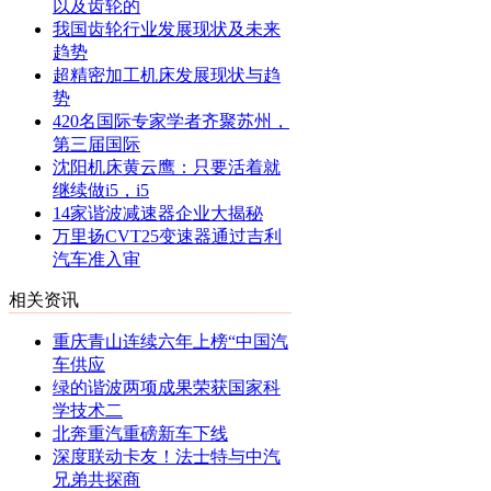
以及齿轮的
我国齿轮行业发展现状及未来
趋势
超精密加工机床发展现状与趋
势
420名国际专家学者齐聚苏州，
第三届国际
沈阳机床黄云鹰：只要活着就
继续做i5，i5
14家谐波减速器企业大揭秘
万里扬CVT25变速器通过吉利
汽车准入审
相关资讯
重庆青山连续六年上榜“中国汽
车供应
绿的谐波两项成果荣获国家科
学技术二
北奔重汽重磅新车下线
深度联动卡友！法士特与中汽
兄弟共探商