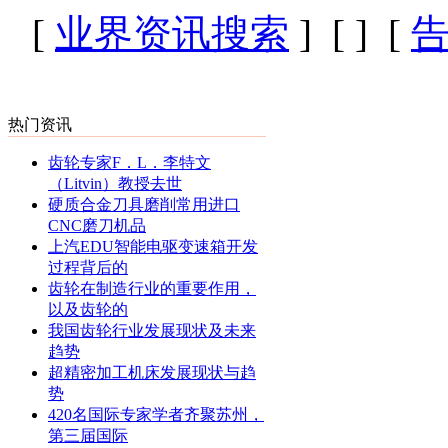
[
业界资讯搜索
] [
] [
热门资讯
齿轮专家F．L．李特文
（Litvin）教授去世
硬质合金刀具磨削常用进口
CNC磨刀机品
上汽EDU智能电驱变速箱开发
过程背后的
齿轮在制造行业的重要作用，
以及齿轮的
我国齿轮行业发展现状及未来
趋势
超精密加工机床发展现状与趋
势
420名国际专家学者齐聚苏州，
第三届国际