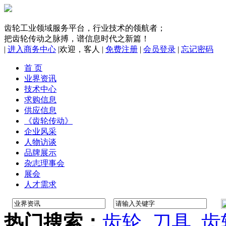
齿轮工业领域服务平台，行业技术的领航者；
把齿轮传动之脉搏，谱信息时代之新篇！
|
进入商务中心
|
欢迎，
客人
|
免费注册
|
会员登录
|
忘记密码
首 页
业界资讯
技术中心
求购信息
供应信息
《齿轮传动》
企业风采
人物访谈
品牌展示
杂志理事会
展会
人才需求
热门搜索：
齿轮
刀具
齿