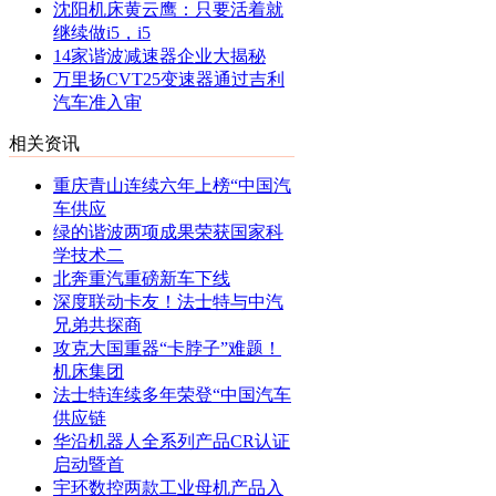
沈阳机床黄云鹰：只要活着就
继续做i5，i5
14家谐波减速器企业大揭秘
万里扬CVT25变速器通过吉利
汽车准入审
相关资讯
重庆青山连续六年上榜“中国汽
车供应
绿的谐波两项成果荣获国家科
学技术二
北奔重汽重磅新车下线
深度联动卡友！法士特与中汽
兄弟共探商
攻克大国重器“卡脖子”难题！
机床集团
法士特连续多年荣登“中国汽车
供应链
华沿机器人全系列产品CR认证
启动暨首
宇环数控两款工业母机产品入