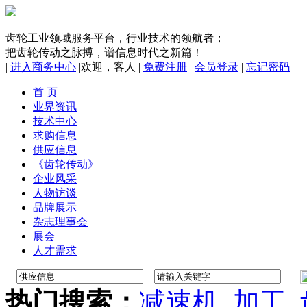
齿轮工业领域服务平台，行业技术的领航者；
把齿轮传动之脉搏，谱信息时代之新篇！
|
进入商务中心
|
欢迎，
客人
|
免费注册
|
会员登录
|
忘记密码
首 页
业界资讯
技术中心
求购信息
供应信息
《齿轮传动》
企业风采
人物访谈
品牌展示
杂志理事会
展会
人才需求
热门搜索：
减速机
加工