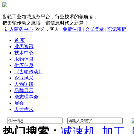
齿轮工业领域服务平台，行业技术的领航者；
把齿轮传动之脉搏，谱信息时代之新篇！
|
进入商务中心
|
欢迎，
客人
|
免费注册
|
会员登录
|
忘记密码
首 页
业界资讯
技术中心
求购信息
供应信息
《齿轮传动》
企业风采
人物访谈
品牌展示
杂志理事会
展会
人才需求
热门搜索：
减速机
加工