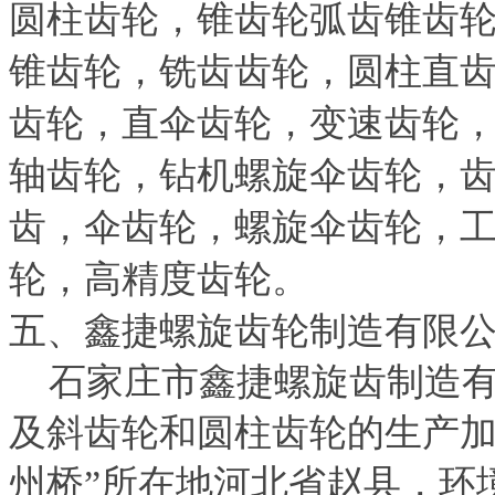
圆柱齿轮，锥齿轮弧齿锥齿
锥齿轮，铣齿齿轮，圆柱直
齿轮，直伞齿轮，变速齿轮
轴齿轮，钻机螺旋伞齿轮，
齿，伞齿轮，螺旋伞齿轮，
轮，高精度齿轮。
五、鑫捷螺旋齿轮制造有限
石家庄市鑫捷螺旋齿制造有
及斜齿轮和圆柱齿轮的生产加
州桥”所在地河北省赵县，环