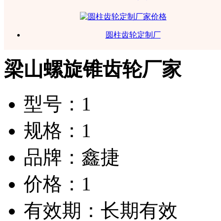
圆柱齿轮定制厂
梁山螺旋锥齿轮厂家
型号：1
规格：1
品牌：鑫捷
价格：1
有效期：长期有效