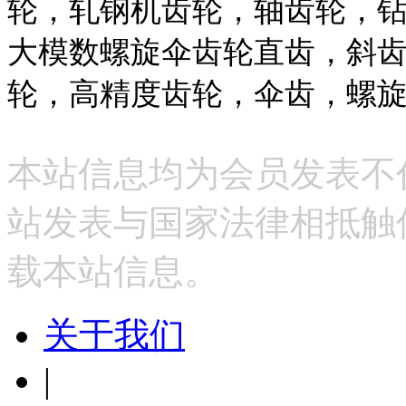
轮，轧钢机齿轮，轴齿轮，
大模数螺旋伞齿轮直齿，斜
轮，高精度齿轮，伞齿，螺
本站信息均为会员发表不
站发表与国家法律相抵触
载本站信息。
关于我们
|