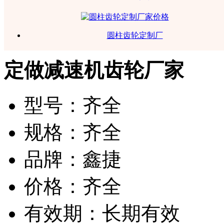
圆柱齿轮定制厂
定做减速机齿轮厂家
型号：齐全
规格：齐全
品牌：鑫捷
价格：齐全
有效期：长期有效