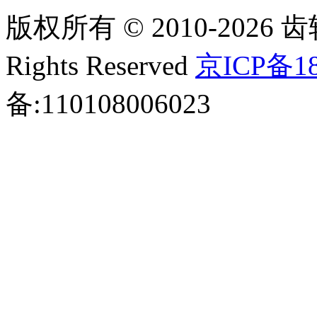
版权所有 © 2010-2026 齿轮
Rights Reserved
京ICP备18
备:110108006023