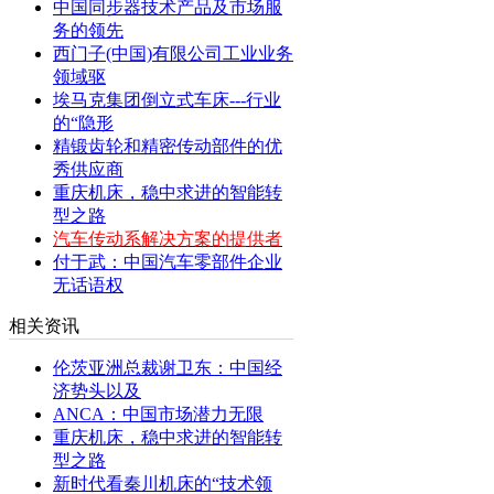
中国同步器技术产品及市场服
务的领先
西门子(中国)有限公司工业业务
领域驱
埃马克集团倒立式车床---行业
的“隐形
精锻齿轮和精密传动部件的优
秀供应商
重庆机床，稳中求进的智能转
型之路
汽车传动系解决方案的提供者
付于武：中国汽车零部件企业
无话语权
相关资讯
伦茨亚洲总裁谢卫东：中国经
济势头以及
ANCA：中国市场潜力无限
重庆机床，稳中求进的智能转
型之路
新时代看秦川机床的“技术领