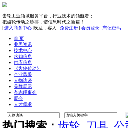
齿轮工业领域服务平台，行业技术的领航者；
把齿轮传动之脉搏，谱信息时代之新篇！
|
进入商务中心
|
欢迎，
客人
|
免费注册
|
会员登录
|
忘记密码
首 页
业界资讯
技术中心
求购信息
供应信息
《齿轮传动》
企业风采
人物访谈
品牌展示
杂志理事会
展会
人才需求
热门搜索：
齿轮
刀具
公