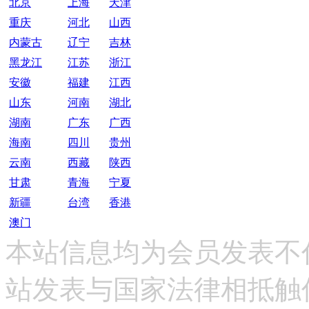
北京
上海
天津
重庆
河北
山西
内蒙古
辽宁
吉林
黑龙江
江苏
浙江
安徽
福建
江西
山东
河南
湖北
湖南
广东
广西
海南
四川
贵州
云南
西藏
陕西
甘肃
青海
宁夏
新疆
台湾
香港
澳门
本站信息均为会员发表不
站发表与国家法律相抵触