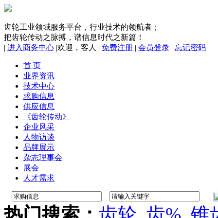
齿轮工业领域服务平台，行业技术的领航者；
把齿轮传动之脉搏，谱信息时代之新篇！
|
进入商务中心
|
欢迎，
客人
|
免费注册
|
会员登录
|
忘记密码
首 页
业界资讯
技术中心
求购信息
供应信息
《齿轮传动》
企业风采
人物访谈
品牌展示
杂志理事会
展会
人才需求
热门搜索：
齿轮
齿%
锥