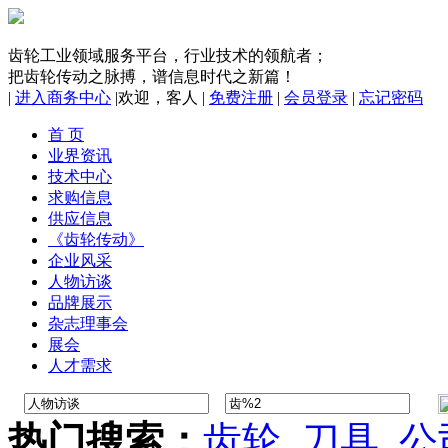
齿轮工业领域服务平台，行业技术的领航者；
把齿轮传动之脉搏，谱信息时代之新篇！
|
进入商务中心
|
欢迎，
客人
|
免费注册
|
会员登录
|
忘记密码
首 页
业界资讯
技术中心
求购信息
供应信息
《齿轮传动》
企业风采
人物访谈
品牌展示
杂志理事会
展会
人才需求
热门搜索：
齿轮
刀具
公