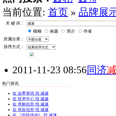
当前位置:
首页
»
品牌展
关 键 词：
模糊
标题
简介
作者
所属分类：
排序方式：
2011-11-23 08:56
同济
热门资讯
在
业界资讯
找 减速
在
技术中心
找 减速
在
求购信息
找 减速
在
供应信息
找 减速
在
《齿轮传动》
找 减速