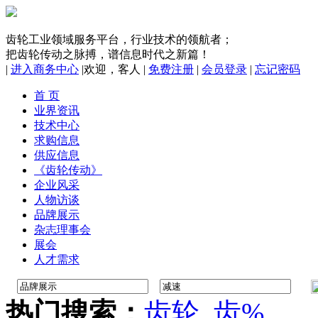
齿轮工业领域服务平台，行业技术的领航者；
把齿轮传动之脉搏，谱信息时代之新篇！
|
进入商务中心
|
欢迎，
客人
|
免费注册
|
会员登录
|
忘记密码
首 页
业界资讯
技术中心
求购信息
供应信息
《齿轮传动》
企业风采
人物访谈
品牌展示
杂志理事会
展会
人才需求
热门搜索：
齿轮
齿%