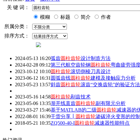
关 键 词：
模糊
标题
简介
作者
所属分类：
排序方式：
2024-05-13 16:20
弧齿
圆柱齿轮
设计制造方法
2024-02-28 09:12
第三代航空齿轮钢
圆柱齿轮
弯曲疲劳强
2023-10-12 10:10
圆柱齿轮
滚切倒棱刀具设计
2023-06-12 16:31
圆弧齿线
圆柱齿轮
建模及接触应力分析
2023-05-23 13:57
斜齿
圆柱齿轮
滚齿“交换齿轮”的验证方法
2023-05-16 14:58
圆柱齿轮
剐齿技术
2023-05-06 13:35
渐开线直齿
圆柱齿轮
副有限元分析
2023-03-27 15:46
基于MATLAB的二级
圆柱齿轮
减速器的
2022-08-01 16:39
干货分享┃
圆柱齿轮
渗碳淬火变形的控
2018-05-21 10:35
ZQ500-40-I
圆柱齿轮
减速器性能特点