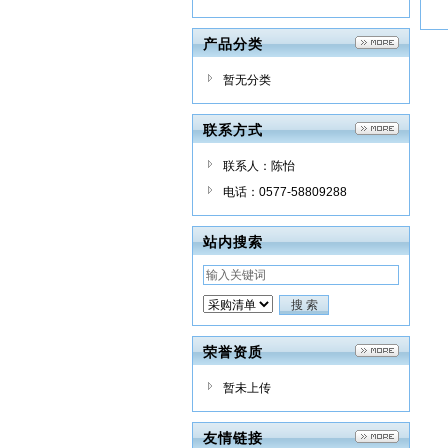
产品分类
暂无分类
联系方式
联系人：陈怡
电话：0577-58809288
站内搜索
荣誉资质
暂未上传
友情链接