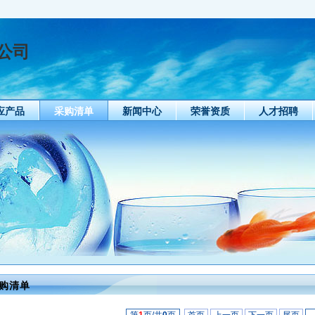
公司
应产品
采购清单
新闻中心
荣誉资质
人才招聘
购清单