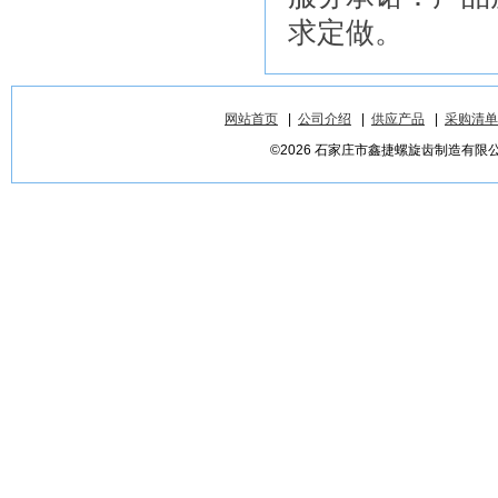
求定做。
网站首页
|
公司介绍
|
供应产品
|
采购清单
©2026 石家庄市鑫捷螺旋齿制造有限