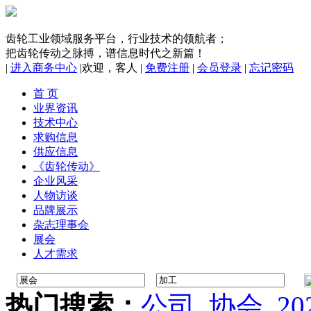
齿轮工业领域服务平台，行业技术的领航者；
把齿轮传动之脉搏，谱信息时代之新篇！
|
进入商务中心
|
欢迎，
客人
|
免费注册
|
会员登录
|
忘记密码
首 页
业界资讯
技术中心
求购信息
供应信息
《齿轮传动》
企业风采
人物访谈
品牌展示
杂志理事会
展会
人才需求
热门搜索：
公司
协会
20