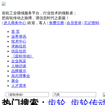
齿轮工业领域服务平台，行业技术的领航者；
把齿轮传动之脉搏，谱信息时代之新篇！
|
进入商务中心
|
欢迎，
客人
|
免费注册
|
会员登录
|
忘记密码
首 页
业界资讯
技术中心
求购信息
供应信息
《齿轮传动》
企业风采
人物访谈
品牌展示
杂志理事会
展会
人才需求
热门搜索：
齿轮
齿轮传