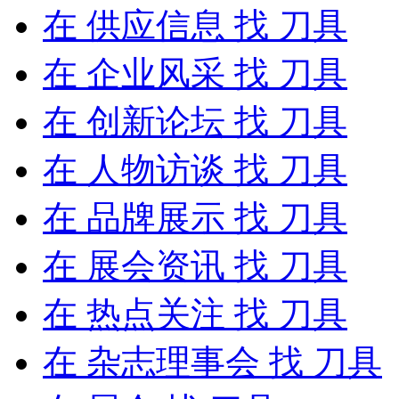
在
供应信息
找 刀具
在
企业风采
找 刀具
在
创新论坛
找 刀具
在
人物访谈
找 刀具
在
品牌展示
找 刀具
在
展会资讯
找 刀具
在
热点关注
找 刀具
在
杂志理事会
找 刀具